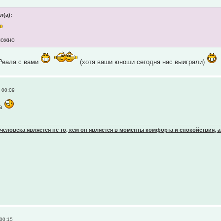
л(а):
ложно
Реала с вами
(хотя ваши юноши сегодня нас выиграли)
 00:09
уа
еловека является не то, кем он является в моменты комфорта и спокойствия, а
00:15