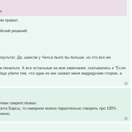
ал
ем правил.
ейский решений.
результат. Да, шансов у Челси было бы больше, но это все же
и пенальти. А все остальные на мои замечания, скатывались к "Если
обще убили тем, что один из них назвал меня мадридским глором, а
ллиан свирепствовал.
орота Барсы, то наверное можно параллельно говорить про 100%
начно.