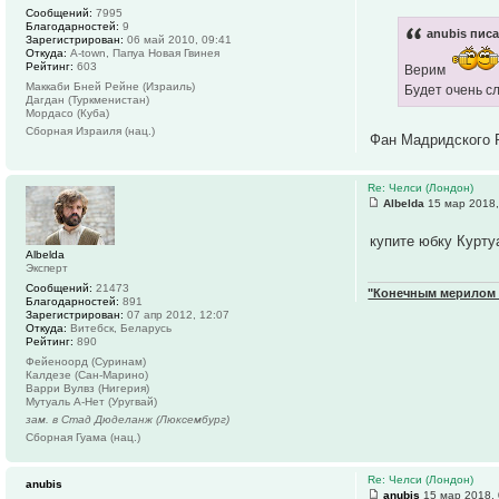
Сообщений:
7995
Благодарностей:
9
anubis писа
Зарегистрирован:
06 май 2010, 09:41
Откуда:
А-town, Папуа Новая Гвинея
Рейтинг:
603
Верим
Маккаби Бней Рейне (Израиль)
Будет очень с
Дагдан (Туркменистан)
Мордасо (Куба)
Сборная Израиля (нац.)
Фан Мадридского 
Re: Челси (Лондон)
Albelda
15 мар 2018,
купите юбку Курт
Albelda
Эксперт
Сообщений:
21473
"Конечным мерилом ч
Благодарностей:
891
Зарегистрирован:
07 апр 2012, 12:07
Откуда:
Витебск, Беларусь
Рейтинг:
890
Фейеноорд (Суринам)
Калдезе (Сан-Марино)
Варри Вулвз (Нигерия)
Мутуаль А-Нет (Уругвай)
зам. в Стад Дюделанж (Люксембург)
Сборная Гуама (нац.)
Re: Челси (Лондон)
anubis
anubis
15 мар 2018, 