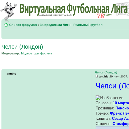
Список форумов
‹
За пределами Лиги
‹
Реальный футбол
Челси (Лондон)
Модератор:
Модераторы форума
Челси (Лондон)
anubis
anubis
29 июл 2007,
Челси (Л
Основан:
10 марта
Прозвища:
Пенси
Тренер:
Фрэнк Лэ
Капитан:
Сесар Ас
Стадион:
Стэмфор