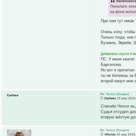
Валенсийск
Пенальти..пена
на фоне испол
При чем тут никак
Очень хочу, чтобы
Только тогда, они 
Бузакка, Эвребе, 
Добавлено спустя 4 м
ПС. У меня хватит
Барселона.
Но вот я прочитал
ты не болеешь за 
второй кинул мне 
Re: Челси (Лондон)
Carloss
Carloss
15 мар 2018,
Спасибо Челси за 
Судья отсудил дос
вторую жёлтую для
Re: Челси (Лондон)
Albelda
16 мар 2018,