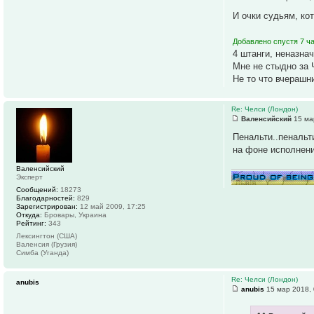
И очки судьям, ко
Добавлено спустя 7 ча
4 штанги, неназна
Мне не стыдно за 
Не то что вчерашн
Re: Челси (Лондон)
Валенсийский
15 ма
Пенальти..пенальти
на фоне исполнени
Валенсийский
Эксперт
Сообщений:
18273
Благодарностей:
829
Зарегистрирован:
12 май 2009, 17:25
Откуда:
Бровары, Украина
Рейтинг:
343
Лексингтон (США)
Валенсия (Грузия)
Симба (Уганда)
Re: Челси (Лондон)
anubis
anubis
15 мар 2018, 