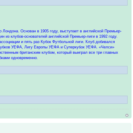
 Лондона. Основан в 1905 году, выступает в английской Премьер-
ин из клубов-основателей английской Премьер-лиги в 1992 году.
ссоциации и пять раз Кубок Футбольной лиги. Клуб добивался
 кубков УЕФА, Лигу Европы УЕФА и Суперкубок УЕФА. «Челси»
нственным британским клубом, который выиграл все три главных
бками одновременно.