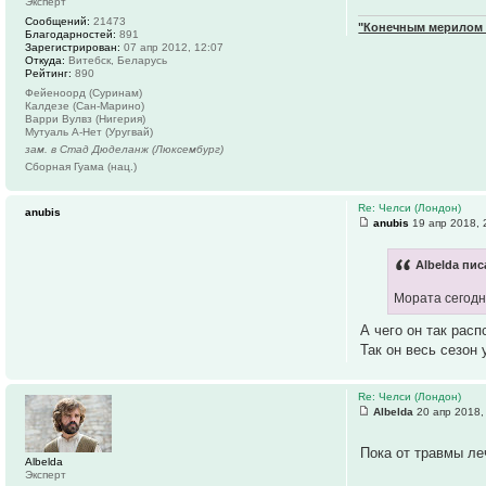
Эксперт
Сообщений:
21473
"Конечным мерилом ч
Благодарностей:
891
Зарегистрирован:
07 апр 2012, 12:07
Откуда:
Витебск, Беларусь
Рейтинг:
890
Фейеноорд (Суринам)
Калдезе (Сан-Марино)
Варри Вулвз (Нигерия)
Мутуаль А-Нет (Уругвай)
зам. в Стад Дюделанж (Люксембург)
Сборная Гуама (нац.)
Re: Челси (Лондон)
anubis
anubis
19 апр 2018, 
Albelda пис
Мората сегодн
А чего он так расп
Так он весь сезон
Re: Челси (Лондон)
Albelda
20 апр 2018,
Пока от травмы ле
Albelda
Эксперт