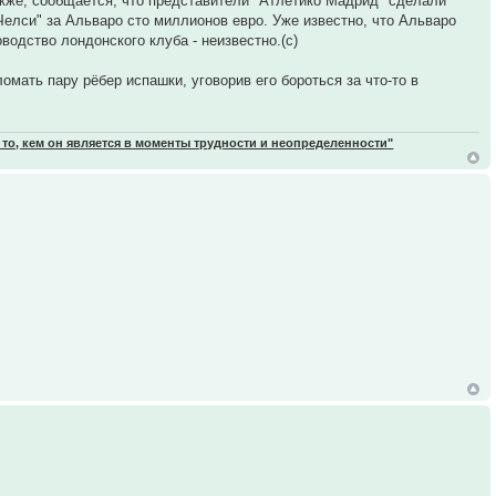
Также, сообщается, что представители "Атлетико Мадрид" сделали
елси" за Альваро сто миллионов евро. Уже известно, что Альваро
оводство лондонского клуба - неизвестно.(с)
омать пару рёбер испашки, уговорив его бороться за что-то в
 то, кем он является в моменты трудности и неопределенности"