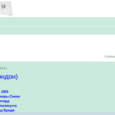
Сообщен
 12:21
ондон)
 1905
онеры,Синие
мпард
пиликуэта
д Бридж