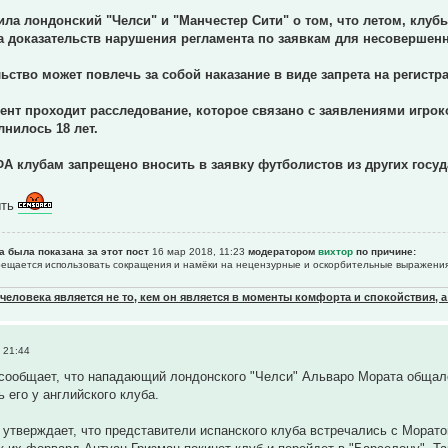
а лондонский "Челси" и "Манчестер Сити" о том, что летом, клуб
а доказательств нарушения регламента по заявкам для несовершенн
ьство может повлечь за собой наказание в виде запрета на регист
нт проходит расследование, которое связано с заявлениями игроко
лнилось 18 лет.
 клубам запрещено вносить в заявку футболистов из других госуда
ыть
а была показана за этот пост
16 мар 2018, 11:23
модератором
вихтор
по причине:
прещается использовать сокращения и намёки на нецензурные и оскорбительные выражения
еловека является не то, кем он является в моменты комфорта и спокойствия, а
 21:44
сообщает, что нападающий лондонского "Челси" Альваро Мората общал
ь его у английского клуба.
 утверждает, что представители испанского клуба встречались с Морат