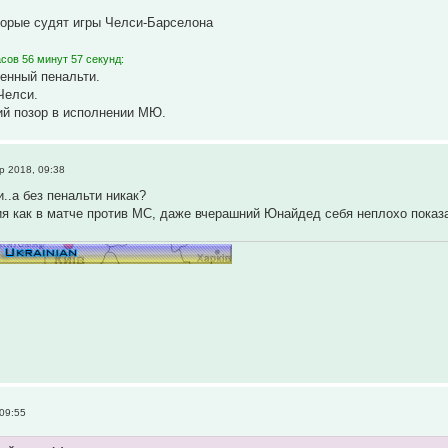
торые судят игры Челси-Барселона
сов 56 минут 57 секунд:
ченный пенальти.
Челси.
ий позор в исполнении МЮ.
р 2018, 09:38
..а без пенальти никак?
я как в матче против МС, даже вчерашний Юнайдед себя неплохо показ
09:55