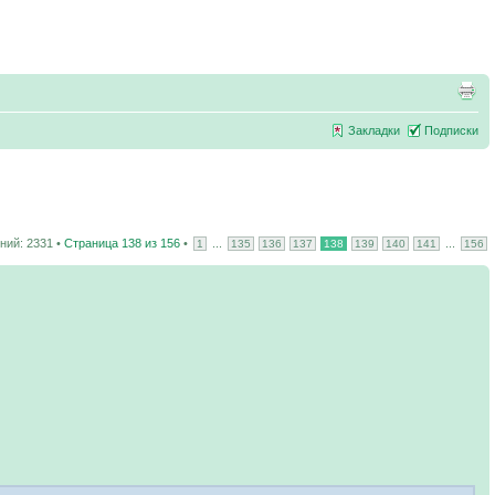
Закладки
Подписки
ий: 2331 •
Страница
138
из
156
•
...
...
1
135
136
137
138
139
140
141
156