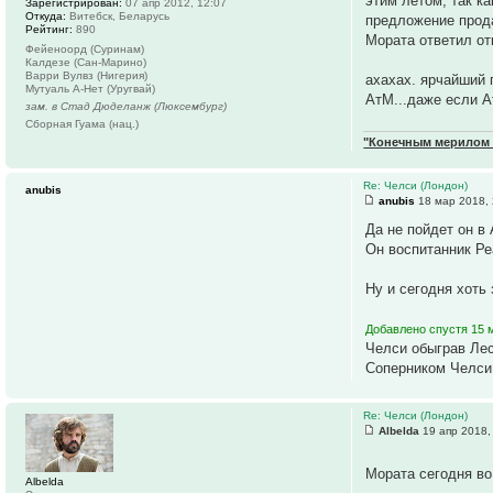
этим летом, так к
Зарегистрирован:
07 апр 2012, 12:07
Откуда:
Витебск, Беларусь
предложение прода
Рейтинг:
890
Мората ответил отк
Фейеноорд (Суринам)
Калдезе (Сан-Марино)
Варри Вулвз (Нигерия)
ахахах. ярчайший 
Мутуаль А-Нет (Уругвай)
АтМ...даже если А
зам. в Стад Дюделанж (Люксембург)
Сборная Гуама (нац.)
"Конечным мерилом ч
Re: Челси (Лондон)
anubis
anubis
18 мар 2018, 
Да не пойдет он в 
Он воспитанник Ре
Ну и сегодня хоть 
Добавлено спустя 15 
Челси обыграв Ле
Соперником Челси,
Re: Челси (Лондон)
Albelda
19 апр 2018,
Мората сегодня во
Albelda