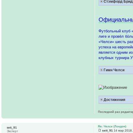
Стэмфорд Бри
Официальны
Футбольный клуб «
лиге и провёл бо́
«Челси» шесть раз
успеха на европе
является одним из
клубных турнира 
Гимн Челси
Достижения
Последний раз редакт
Re: Челси (Лондон)
seit_91
seit_91
14 мар 2018,
Эксперт