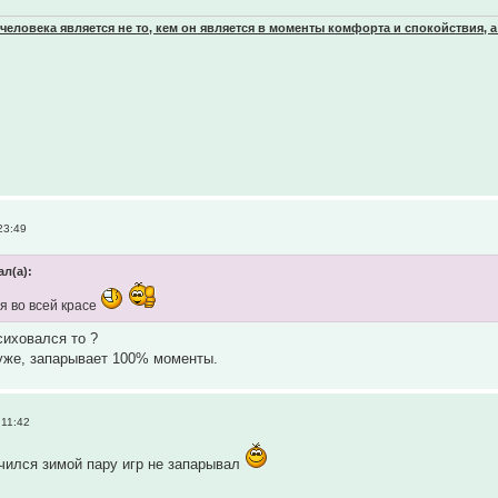
еловека является не то, кем он является в моменты комфорта и спокойствия, а
23:49
ал(а):
я во всей красе
сиховался то ?
 уже, запарывает 100% моменты.
 11:42
чился зимой пару игр не запарывал