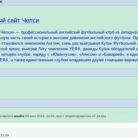
дж
й сайт Челси
Че́лси» — профессиональный английский футбольный клуб из западного
льшую часть своей истории в высшем дивизионе английского футбола. Од
 становился чемпионом Англии, семь раз выигрывал Кубок Футбольной а
йской арене, выиграв Лигу чемпионов УЕФА, дважды Кубок обладателей
 четырёх клубов, наряду с «Ювентусом», «Аяксом» и «Баварией», и еди
УЕФА, а также единственным клубом владевшим двумя главными евроку
ировалось
anubis
04 июл 2019, 14:50, всего редактировалось 47 раз(а).
 21:09