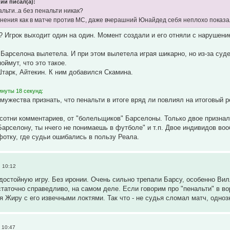
ий писал(а):
льти..а без пенальти никак?
нения как в матче против МС, даже вчерашний Юнайдед себя неплохо показ
 ? Игрок выходит один на один. Момент создали и его отняли с нарушени
 Барселона вылетела. И при этом вылетела играя шикарно, но из-за суд
поймут, что это такое.
Штарк, Айтекин. К ним добавился Скамина.
инуты 18 секунд:
 мужества признать, что пенальти в итоге вряд ли повлиял на итоговый 
 сотни комментариев, от "болельщиков" Барселоны. Только двое признал
Барселону, ты нчего не понимаешь в футболе" и т.п. Двое индивидов во
фотку, где судьи ошибались в пользу Реала.
 10:12
достойную игру. Без иронии. Очень сильно трепали Барсу, особенно Ви
таточно справедливо, на самом деле. Если говорим про "пенальти" в в
 Жиру с его извечными локтями. Так что - не судья сломал матч, одноз
 10:47