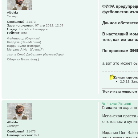
ФИФА предупредил
футболистов из-з
Albelda
Эксперт
Сообщений:
21473
Данное обстоятел
Зарегистрирован:
07 апр 2012, 12:07
Откуда:
Витебск, Беларусь
Рейтинг:
890
В настоящий моме
Фейеноорд (Суринам)
того, как им испо
Калдезе (Сан-Марино)
Варри Вулвз (Нигерия)
Мутуаль А-Нет (Уругвай)
По правилам ФИФА
зам. в Стад Дюделанж (Люксембург)
Сборная Гуама (нац.)
а вот это может б
Желтая карточк
2.5.12. За
"Конечным мерилом ч
Re: Челси (Лондон)
Albelda
18 мар 2018,
Испанская пресса 
о готовности купит
Albelda
Эксперт
Сообщений:
21473
Издание Don Balon
Благодарностей:
891