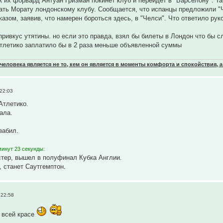
ак их форвард Антуан Гризман покинет клуб и перейдет в "Барселону". 
ть Морату лондонскому клубу. Сообщается, что испанцы предложили "Ч
азом, заявив, что намерен бороться здесь, в "Челси". Что ответило рук
привкус утятины. но если это правда, взял бы билеты в Лондон что бы сл
тлетико заплатило бы в 2 раза меньше объявленной суммы
еловека является не то, кем он является в моменты комфорта и спокойствия, а
22:03
Атлетико.
ала.
забил.
минут 23 секунды:
стер, вышел в полуфинал Кубка Англии.
 станет Саутгемптон.
 22:58
 всей красе