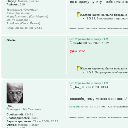
Откуда:
Москва, Россия
по второму пункту - тебя никто 
Рейтинг:
919
Трансвааль (Суринам)
Азам (Танзания)
Желтая карточка была показана 
Норд Апеннино (Сан-Марино)
2.5.13. Запрещены национал
Манта (Эквадор)
Аль-Ахли (Сана, Йемен)
Сборная Танзании (мол.)
Чемпион стран (12): Теркс и Кайкос, Бразилия, Сейшельские о-ва, Алжир
Re: Убрать обязаловку в КМ
Gladis
Gladis
30 сен 2023, 10:21
удалено
Желтая карточка была показана 
2.5.1. Запрещены сообщения
Re: Убрать обязаловку в КМ
_fox_
30 сен 2023, 10:44
спасибо, тему можно закрывать!
_fox_
sevyana
отметил этот пост как понравивш
Президент ФФ Танзании
Сообщений:
13471
Благодарностей:
2449
Чемпион стран (12): Теркс и Кайкос, Бразилия, Сейшельские о-ва, Алжир
Зарегистрирован:
05 авг 2008, 12:17
Откуда:
Москва, Россия