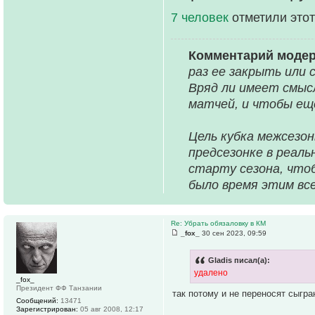
7 человек
отметили этот
Комментарий моде
раз ее закрыть или
Вряд ли имеет смысл
матчей, и чтобы ещ
Цель кубка межсезон
предсезонке в реал
старту сезона, что
было время этим вс
Re: Убрать обязаловку в КМ
_fox_
30 сен 2023, 09:59
Gladis писал(а):
удалено
_fox_
Президент ФФ Танзании
так потому и не переносят сыгра
Сообщений:
13471
Зарегистрирован:
05 авг 2008, 12:17