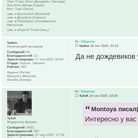
Норт Старс (Сент-Джорджес, Гренада)
Аль-Ахли Шанди (Судан)
Вест Таун (Тонга)
зам. в Кристийне (Эстония)
зам. в Декедаха (Сомали)
зам. в Рейнджерс (Сетиявангса,
Малайзия)
зам. в сборной Тонга (нац.)
Re: Общение
Vadem
Vadem
16 сен 2020, 23:15
Начинающий менеджер
Сообщений:
85
Да не дождевиков 
Благодарностей:
13
Зарегистрирован:
17 ноя 2003, 00:00
Откуда:
Херсон, Украина
Рейтинг:
667
Ардена (Литва)
Ирапуато (Мексика)
Аннаба (Алжир)
Re: Общение
Ty3uK
16 сен 2020, 23:16
Montoya писал(
Интересно у вас
Ty3uK
Модератор форума
Сообщений:
6653
Благодарностей:
697
Зарегистрирован:
07 июл 2007, 17:54