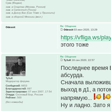
Сува (Фиджи)
зам. в Спартак (Москва, Россия)
зам. в Сателлит (Тонга)
зам. в Диегу Вас (Сан Томе и Принсипи)
зам. в сборной Мексики (мол.)
Re: Общение
Odessit
Odessit
03 июл 2020, 13:29
https://vfliga.ws/
этого тоже
Re: Общение
Ty3uK
16 сен 2020, 22:57
Последнее время 
абсурда.
Ty3uK
Сначала выложивши
Модератор форума
Сообщений:
6653
выход в д1, а пот
Благодарностей:
697
Зарегистрирован:
07 июл 2007, 17:54
Откуда:
Сосновый Бор, Россия
напрямую...
Рейтинг:
500
(без команды)
Ну и ладно. Зато я