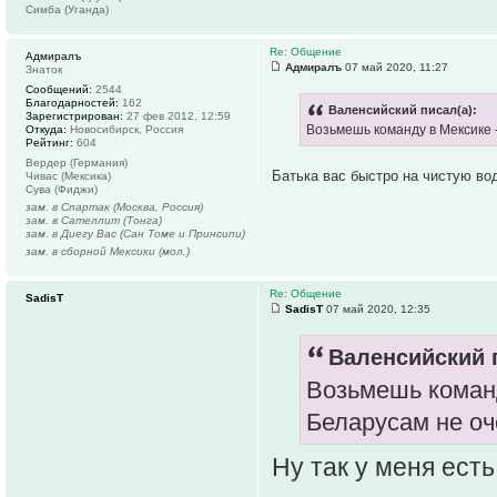
Симба (Уганда)
Re: Общение
Адмиралъ
Адмиралъ
07 май 2020, 11:27
Знаток
Сообщений:
2544
Благодарностей:
162
Валенсийский писал(а):
Зарегистрирован:
27 фев 2012, 12:59
Возьмешь команду в Мексике -
Откуда:
Новосибирск, Россия
Рейтинг:
604
Вердер (Германия)
Батька вас быстро на чистую в
Чивас (Мексика)
Сува (Фиджи)
зам. в Спартак (Москва, Россия)
зам. в Сателлит (Тонга)
зам. в Диегу Вас (Сан Томе и Принсипи)
зам. в сборной Мексики (мол.)
Re: Общение
SadisT
SadisT
07 май 2020, 12:35
Валенсийский п
Возьмешь команд
Беларусам не оч
Ну так у меня ест