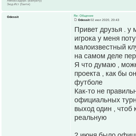
Амбассадорс (Вануату)
Зюд-Ист (Гаити)
Re: Общение
Odessit
Odessit
02 июл 2020, 20:43
Привет друзья . у 
игрока у меня пот
малоизвестный клу
на самом деле пере
Я что думаю , мож
проекта , как бы 
футболе
Как-то не правиль
официальных турни
выход один , чтоб
реальную
2 июня было офиц