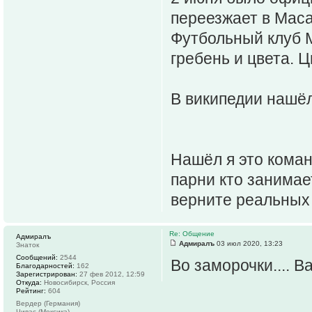
переезжает в Масат
Футбольный клуб М
гребень и цвета. 
В википедии нашё
Нашёл я это коман
парни кто занимае
верните реальных
Re: Общение
Адмиралъ
Адмиралъ
03 июл 2020, 13:23
Знаток
Сообщений:
2544
Во заморочки.... 
Благодарностей:
162
Зарегистрирован:
27 фев 2012, 12:59
Откуда:
Новосибирск, Россия
Рейтинг:
604
Вердер (Германия)
Чивас (Мексика)