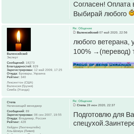
Согласен! Оплата 
Выбирай любого
Re: Общение
Валенсийский
07 май 2020, 22:56
любого ветерана, 
100% →(перевод) 
Валенсийский
Эксперт
Сообщений:
18273
Благодарностей:
829
Зарегистрирован:
12 май 2009, 17:25
Откуда:
Бровары, Украина
Рейтинг:
340
Лексингтон (США)
Валенсия (Грузия)
Симба (Уганда)
Re: Общение
Степа
Степа
28 июн 2020, 22:37
Начинающий менеджер
Сообщений:
89
Подготовлю для Ва
Зарегистрирован:
06 сен 2007, 19:55
Откуда:
Владимир, Россия
спецухой.Заинтер
Рейтинг:
428
Хейден (Лихтенштейн)
Аль-Шомуа (Ливия)