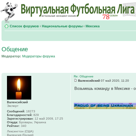
Список форумов
‹
Национальные форумы
‹
Мексика
Общение
Модератор:
Модераторы форума
Re: Общение
Валенсийский
07 май 2020, 11:20
Возьмешь команду в Мексике - о
Валенсийский
Эксперт
Сообщений:
18273
Благодарностей:
829
Зарегистрирован:
12 май 2009, 17:25
Откуда:
Бровары, Украина
Рейтинг:
340
Лексингтон (США)
Валенсия (Грузия)