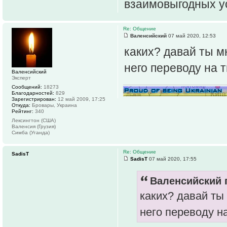
взаимовыгодных 
Re: Общение
Валенсийский
07 май 2020, 12:53
каких? давай ты м
него переводу на 
Валенсийский
Эксперт
Сообщений:
18273
Благодарностей:
829
Зарегистрирован:
12 май 2009, 17:25
Откуда:
Бровары, Украина
Рейтинг:
340
Лексингтон (США)
Валенсия (Грузия)
Симба (Уганда)
Re: Общение
SadisT
SadisT
07 май 2020, 17:55
Валенсийский п
каких? давай ты
него переводу н