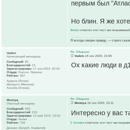
первым был "Атлас
Но блин. Я же хот
Berkut
отметил этот пост как понравивший
Я всегда говорю правду, — строго сказа
Re: Общение
Vadem
Vadem
16 сен 2020, 23:08
Начинающий менеджер
Сообщений:
85
Ох какие люди в д1
Благодарностей:
13
Зарегистрирован:
17 ноя 2003, 00:00
Откуда:
Херсон, Украина
Рейтинг:
667
Ардена (Литва)
Ирапуато (Мексика)
Аннаба (Алжир)
Re: Общение
Montoya
Montoya
16 сен 2020, 23:11
Опытный менеджер
Сообщений:
405
Интересно у вас 
Благодарностей:
216
Зарегистрирован:
13 май 2015, 23:02
Откуда:
Чехия
Рейтинг:
730
2 человек
отметили этот пост как понрав
Динамо (Загреб, Хорватия)