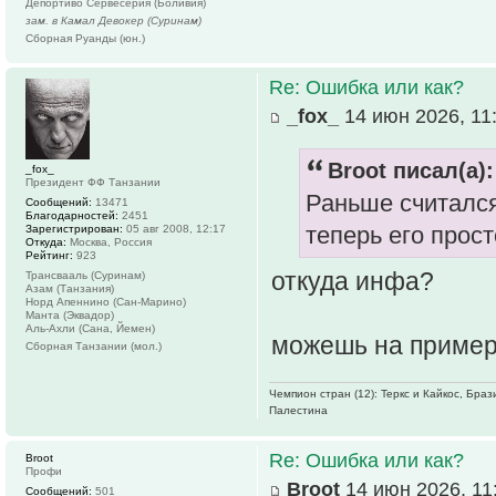
Депортиво Сервесерия (Боливия)
зам. в Камал Девокер (Суринам)
Сборная Руанды (юн.)
Re: Ошибка или как?
_fox_
14 июн 2026, 11
Broot писал(а):
_fox_
Президент ФФ Танзании
Раньше считался
Сообщений:
13471
Благодарностей:
2451
теперь его прос
Зарегистрирован:
05 авг 2008, 12:17
Откуда:
Москва, Россия
Рейтинг:
923
откуда инфа?
Трансвааль (Суринам)
Азам (Танзания)
Норд Апеннино (Сан-Марино)
Манта (Эквадор)
Аль-Ахли (Сана, Йемен)
можешь на примере
Сборная Танзании (мол.)
Чемпион стран (12): Теркс и Кайкос, Бра
Палестина
Re: Ошибка или как?
Broot
Профи
Broot
14 июн 2026, 11
Сообщений:
501