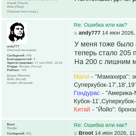
Аорай (Таити)
Инка (Перу)
Сборная Гаити (нац.)
Re: Ошибка или как?
andy777
14 июн 2026,
У меня тоже было 
andy777
Опытный менеджер
теперь стало 205 
Сообщений:
469
Благодарностей:
9
На 200 с лишним м
Зарегистрирован:
17 ноя 2005, 18:24
Откуда:
Москва, Россия
Рейтинг:
745
Мали
- "Мамахира": зо
Верди (Япония)
Йойо (Китай)
Алавес (Испания)
Суперкубок-17',18',19'
Гондурас
- "Америка-М
Кубок-11',Суперкубок-
Китай
- "Йойо": бронза
Re: Ошибка или как?
Broot
Профи
Broot
14 июн 2026, 11
Сообщений:
501