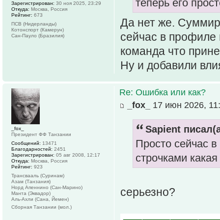
теперь его прос
Зарегистрирован:
30 ноя 2025, 23:29
Откуда:
Москва, Россия
Рейтинг:
673
Да нет же. Суммир
ПСВ (Нидерланды)
Котонспорт (Камерун)
сейчас в профиле 
Сан-Пауло (Бразилия)
команда что прине
Ну и добавили вли
Re: Ошибка или как?
_fox_
17 июн 2026, 11
Sapient писал(а
_fox_
Президент ФФ Танзании
Просто сейчас в
Сообщений:
13471
Благодарностей:
2451
строчками какая
Зарегистрирован:
05 авг 2008, 12:17
Откуда:
Москва, Россия
Рейтинг:
923
Трансвааль (Суринам)
Азам (Танзания)
Норд Апеннино (Сан-Марино)
серьезно?
Манта (Эквадор)
Аль-Ахли (Сана, Йемен)
Сборная Танзании (мол.)