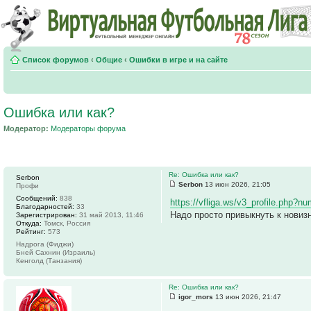
Список форумов
‹
Общие
‹
Ошибки в игре и на сайте
Ошибка или как?
Модератор:
Модераторы форума
Re: Ошибка или как?
Serbon
Serbon
13 июн 2026, 21:05
Профи
Сообщений:
838
https://vfliga.ws/v3_profile.php?
Благодарностей:
33
Надо просто привыкнуть к новиз
Зарегистрирован:
31 май 2013, 11:46
Откуда:
Томск, Россия
Рейтинг:
573
Надрога (Фиджи)
Бней Сахнин (Израиль)
Кенголд (Танзания)
Re: Ошибка или как?
igor_mors
13 июн 2026, 21:47