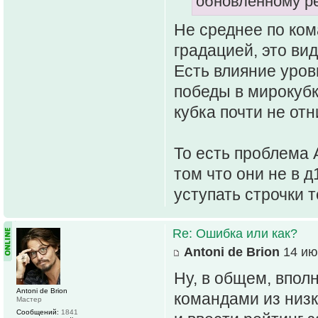
обновлённому ре
Не среднее по ком
градацией, это ви
Есть влияние уров
победы в мирокубк
кубка почти не от
То есть проблема 
том что они не в д
уступать строчки 
Re: Ошибка или как?
Antoni de Brion
14 ию
Ну, в общем, впол
Antoni de Brion
командами из низк
Мастер
Сообщений:
1841