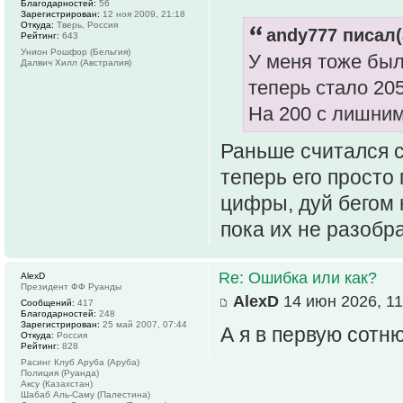
Благодарностей:
56
Зарегистрирован:
12 ноя 2009, 21:18
Откуда:
Тверь, Россия
andy777 писал(
Рейтинг:
643
Унион Рошфор (Бельгия)
У меня тоже был
Далвич Хилл (Австралия)
теперь стало 20
На 200 с лишним 
Раньше считался с
теперь его просто
цифры, дуй бегом 
пока их не разоб
Re: Ошибка или как?
AlexD
Президент ФФ Руанды
AlexD
14 июн 2026, 11
Сообщений:
417
Благодарностей:
248
Зарегистрирован:
25 май 2007, 07:44
А я в первую сотню
Откуда:
Россия
Рейтинг:
828
Расинг Клуб Аруба (Аруба)
Полиция (Руанда)
Аксу (Казахстан)
Шабаб Аль-Саму (Палестина)