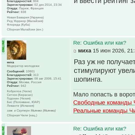
и ввести рейтинг 
Благодарностей:
604
Зарегистрирован:
02 дек 2014, 23:34
Откуда:
Париж, Франция
Рейтинг:
838
Новая Бавария (Украина)
Ред Уорриор (Малайзия)
Флорида (Куба)
Сборная Малайзии (юн.)
Re: Ошибка или как?
миха
15 июн 2026, 21
Раз уж не получае
миха
Модератор молодежи
стимулируют увелич
Сообщений:
10601
Благодарностей:
313
шопинга.
Зарегистрирован:
08 авг 2006, 15:41
Откуда:
Москва, Россия
Рейтинг:
942
Кобрелоа (Чили)
Мало попасть в ворот
Ситхок (Кюрасао)
Годонин (Чехия)
Свободные команды 
Бис (Полокване, ЮАР)
Леванте (Испания)
Реальные команды Ч
зам. в Саутерн Мьянма (Мьянма)
Сборная Чили (нац.)
Re: Ошибка или как?