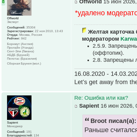
Offworld
15 июн 2026,
*удалено модерат
Offworld
Эксперт
Сообщений:
35304
Желтая карточка 
Зарегистрирован:
22 ноя 2010, 13:43
Откуда:
Москва, Россия
модератором
Karwa
Рейтинг:
942
Борнмут (Англия)
2.5.9. Запрещен
Пролайн (Уганда)
Сент-Эли (Гвиана)
(оффтопик).
АБДБ (Бруней)
Пелотас (Бразилия)
2.8. Запрещены 
Сборная Брунея (мол.)
16.08.2020 - 14.03.20
Let's get away from th
Re: Ошибка или как?
Sapient
16 июн 2026, 
Broot писал(а):
Sapient
Менеджер
Раньше считался
Сообщений:
191
Благодарностей:
134