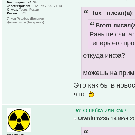
Благодарностей:
56
Зарегистрирован:
12 ноя 2009, 21:18
Откуда:
Тверь, Россия
_fox_ писал(а):
Рейтинг:
643
Унион Рошфор (Бельгия)
Далвич Хилл (Австралия)
Broot писал(а
Раньше считал
теперь его пр
откуда инфа?
можешь на приме
Это как бы в ново
что.
Re: Ошибка или как?
Uranium235
14 июн 20
Uranium235