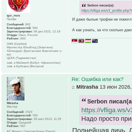
Serbon писал(а):
https://vfliga.ws/v3_profile.p
igor_mors
И даже былые трофеи не помогл
Профи
Сообщений:
882
Благодарностей:
584
А как узнать, за что сколько даю
Зарегистрирован:
08 дек 2022, 12:19
Откуда:
Омск, Россия
Рейтинг:
600
ОФК (Сербия)
Манчестер Юнайтед (Эсватини)
Айландерс (Британские Виргинские о-
ва)
ЦСКА (Таджикистан)
зам. в Майванд (Кабул, Афганистан)
зам. в Будаэрш (Венгрия)
Re: Ошибка или как?
Mitrasha
13 июн 2026,
Serbon писал(а
Mitrasha
Мастер
https://vfliga.ws
Сообщений:
1520
Благодарностей:
760
Надо просто при
Зарегистрирован:
28 июл 2013, 11:35
Откуда:
Средний
Рейтинг:
567
Полнейшая дичь. Д
АС Женесс Спортив Капуа (Гаити)