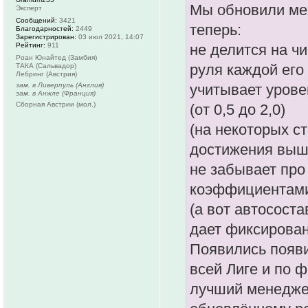
Мы обновили ме
Эксперт
Сообщений:
3421
теперь:
Благодарностей:
2449
Зарегистрирован:
03 июл 2021, 14:07
Рейтинг:
911
не делится на ч
Роан Юнайтед (Замбия)
руля каждой его
ТАКА (Сальвадор)
Лебринг (Австрия)
зам. в Ливерпуль (Англия)
учитывает урове
зам. в Анжле (Франция)
Сборная Австрии (мол.)
(от 0,5 до 2,0)
(на некоторых с
достижения выше
не забывает про
коэффициентами
(а вот автососта
дает фиксирова
Появились появи
всей Лиге и по 
лучший менеджер