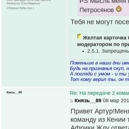
PS Мысль меня п
Либертас (Сан-Марино)
Сборная Кубы (юн.)
Петросянов
Тебя не могут посещ
Желтая карточка 
модератором по пр
2.5.1. Запрещен
Поменьше в наши дни име
Будь на признанья скуп,
А погляди с умом - и ты 
Тот кому верил ты, он т
Re: На передаче 2 ком
Князь__89
Князь__89
08 мар 201
Привет Артур!Меня
команду из Кении т
Африки.Жду ответ