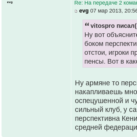
Re: На передаче 2 ком
evg
evg
07 мар 2013, 20:5
vitospro писал(
Ну вот объяснит
боком перспекти
отстои, игроки 
пенсы. Вот в ка
Ну армяне то перс
накапливаешь мног
оспецушенной и чу
сильный клуб, у са
перспективна Кени
средней федераци