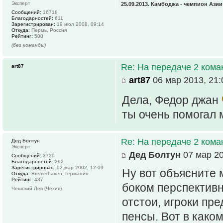
Эксперт
25.09.2013. Камбоджа - чемпион Ази
Сообщений:
16718
Благодарностей:
611
Зарегистрирован:
19 июл 2008, 09:14
Откуда:
Пермь, Россия
Рейтинг:
500
(без команды)
Re: На передаче 2 ком
art87
art87
06 мар 2013, 21:
Дела, Федор джан
ты очень помогал м
Re: На передаче 2 ком
Дед Болтун
Эксперт
Дед Болтун
07 мар 20
Сообщений:
3720
Благодарностей:
292
Зарегистрирован:
02 мар 2002, 12:09
Ну вот объясните 
Откуда:
Bremerhaven, Германия
Рейтинг:
437
боком перспектив
Чешский Лев (Чехия)
отстои, игроки пр
пенсы. Вот в како