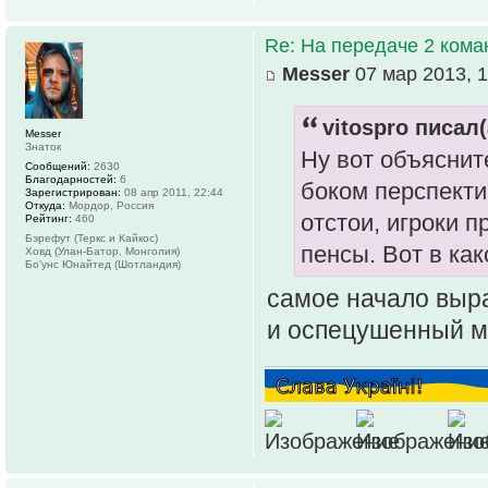
Re: На передаче 2 ком
Messer
07 мар 2013, 1
vitospro писал(
Messer
Знаток
Ну вот объяснит
Сообщений:
2630
Благодарностей:
6
боком перспекти
Зарегистрирован:
08 апр 2011, 22:44
Откуда:
Мордор, Россия
отстои, игроки 
Рейтинг:
460
Бэрефут (Теркс и Кайкос)
пенсы. Вот в ка
Ховд (Улан-Батор, Монголия)
Бо'унc Юнайтед (Шотландия)
самое начало выр
и оспецушенный мо