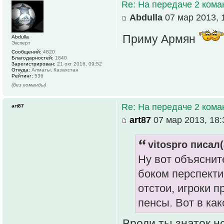
Re: На передаче 2 ком
Abdulla
07 мар 2013, 
Приму Армян
Abdulla
Эксперт
Сообщений:
4820
Благодарностей:
1840
Зарегистрирован:
21 окт 2016, 09:52
Откуда:
Алматы, Казахстан
Рейтинг:
536
(без команды)
Re: На передаче 2 ком
art87
art87
07 мар 2013, 18:
vitospro писал(
Ну вот объяснит
боком перспекти
отстои, игроки 
пенсы. Вот в ка
Вроди ты знаток н