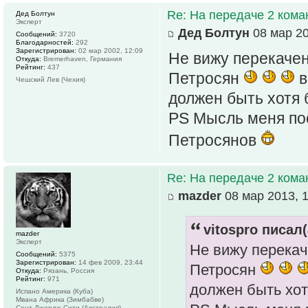
Re: На передаче 2 ком
Дед Болтун
Эксперт
Дед Болтун
08 мар 20
Сообщений:
3720
Благодарностей:
292
Зарегистрирован:
02 мар 2002, 12:09
Не вижу перекачен
Откуда:
Bremerhaven, Германия
Рейтинг:
437
Петросян
в
Чешский Лев (Чехия)
должен быть хотя
PS Мысль меня пос
Петросянов
Re: На передаче 2 ком
mazder
08 мар 2013, 1
vitospro писал(
mazder
Эксперт
Не вижу перекач
Сообщений:
5375
Зарегистрирован:
14 фев 2009, 23:44
Петросян
Откуда:
Рязань, Россия
Рейтинг:
971
должен быть хо
Испано Америка (Куба)
Мвана Африка (Зимбабве)
Сент Джордж Сити (Австралия)