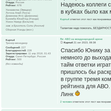
Откуда:
Россия
Надеюсь коллеги 
Рейтинг:
678
Уанкавилка (Эквадор)
в кубках было как
Лотоха Апай (Тонга)
Доминика Иглс (Доминика)
Бухимба Юнайтед (Уганда)
Kupnu4
отметил этот пост как понравивш
Унион Намур (Бельгия)
зам. в Бристоль Сити (Англия)
Талантам надо помогать, БЕЗДАРНОСТ
Сборная Уганды (мол.)
Re: АВО на международной арене
Kupnu4
Kupnu4
21 окт 2023, 08:38
Тренер-менеджер
Сообщений:
227
Спасибо Юнику за 
Благодарностей:
228
Зарегистрирован:
11 апр 2018, 01:43
немного до выхода
Откуда:
Санкт-Петербург, Россия
Рейтинг:
500
тайм ответки играт
(без команды)
пришлось бы раскр
в группе тремя ко
рейтинга для АВО.
Линк
2 человек
отметили этот пост как понрав