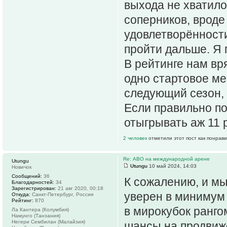
выхода не хватило
соперников, вроде
удовлетворённости
пройти дальше. Я 
В рейтинге нам вр
одно стартовое ме
следующий сезон, 
Если правильно п
отыгрывать аж 11 
2 человек
отметили этот пост как понрав
Re: АВО на международной арене
Utungu
Utungu
10 май 2024, 14:03
Новичок
Сообщений:
36
К сожалению, и мы
Благодарностей:
34
Зарегистрирован:
21 авг 2020, 00:18
уверен в минимум
Откуда:
Санкт-Петербург, Россия
Рейтинг:
870
в мирокубок ранго
Ла Кантера (Колумбия)
Намунго (Танзания)
Негери Сембилан (Малайзия)
шансы на продвиже