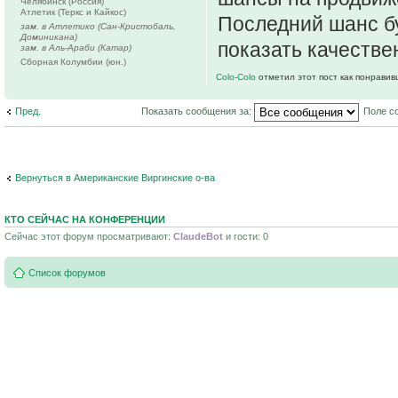
Челябинск (Россия)
Атлетик (Теркс и Кайкос)
Последний шанс б
зам. в Атлетико (Сан-Кристобаль,
Доминикана)
показать качеств
зам. в Аль-Араби (Катар)
Сборная Колумбии (юн.)
Colo-Colo
отметил этот пост как понравив
Пред.
Показать сообщения за:
Поле с
Вернуться в Американские Виргинские о-ва
КТО СЕЙЧАС НА КОНФЕРЕНЦИИ
Сейчас этот форум просматривают:
ClaudeBot
и гости: 0
Список форумов