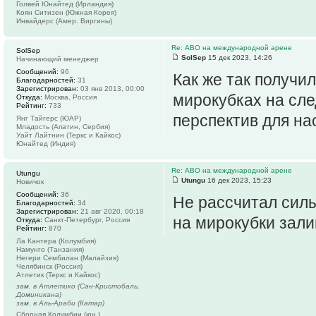
Голвей Юнайтед (Ирландия)
Коян Ситизен (Южная Корея)
Инвайдерс (Амер. Виргины)
Re: АВО на международной арене
SolSep
SolSep
15 дек 2023, 14:26
Начинающий менеджер
Сообщений:
96
Как же так получи
Благодарностей:
31
Зарегистрирован:
03 янв 2013, 00:00
мирокубках на сле
Откуда:
Москва, Россия
Рейтинг:
733
перспектив для на
Янг Тайгерс (ЮАР)
Младость (Апатин, Сербия)
Уайт Лайтнин (Теркс и Кайкос)
Юнайтед (Индия)
Re: АВО на международной арене
Utungu
Utungu
16 дек 2023, 15:23
Новичок
Сообщений:
36
Не рассчитал силы
Благодарностей:
34
Зарегистрирован:
21 авг 2020, 00:18
на мирокубки зал
Откуда:
Санкт-Петербург, Россия
Рейтинг:
870
Ла Кантера (Колумбия)
Намунго (Танзания)
Негери Сембилан (Малайзия)
Челябинск (Россия)
Атлетик (Теркс и Кайкос)
зам. в Атлетико (Сан-Кристобаль,
Доминикана)
зам. в Аль-Араби (Катар)
Сборная Колумбии (юн.)