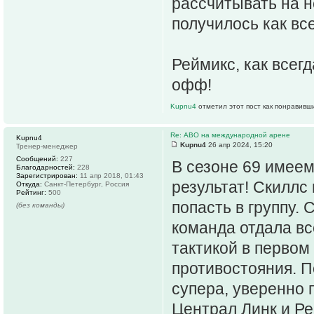
рассчитывать на н
получилось как все
Реймикс, как всегд
офф!
Kupnu4
отметил этот пост как понравивш
Re: АВО на международной арене
Kupnu4
Kupnu4
26 апр 2024, 15:20
Тренер-менеджер
Сообщений:
227
В сезоне 69 имеем
Благодарностей:
228
Зарегистрирован:
11 апр 2018, 01:43
результат! Скиллс
Откуда:
Санкт-Петербург, Россия
Рейтинг:
500
попасть в группу.
(без команды)
команда отдала вс
тактикой в первом
противостояния. П
супера, уверенно 
Централ Линк и Ре