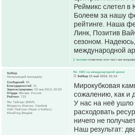
Реймикс слетел в 
Болеем за нашу ф
рейтинге. Наша фе
Линк, Позитив Вай
сезоном. Надеюсь,
международной ар
2 человек
отметили этот пост как понрав
Re: АВО на международной арене
SolSep
SolSep
10 май 2024, 01:14
Начинающий менеджер
Сообщений:
96
Мирокубковая камп
Благодарностей:
31
Зарегистрирован:
03 янв 2013, 00:00
сожалению, как и 
Откуда:
Москва, Россия
Рейтинг:
733
У нас на неё ушло
Янг Тайгерс (ЮАР)
Младость (Апатин, Сербия)
Уайт Лайтнин (Теркс и Кайкос)
расходовать ресур
Юнайтед (Индия)
ничего не получает
Наш результат: дв