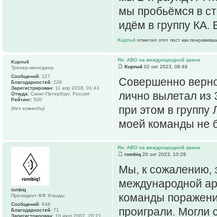
мы пробьёмся в ст
идём в группу КА.
Kupnu4
отметил этот пост как понравивш
Re: АВО на международной арене
Kupnu4
Kupnu4
02 окт 2023, 08:49
Тренер-менеджер
Сообщений:
227
Совершенно верно.
Благодарностей:
228
Зарегистрирован:
11 апр 2018, 01:43
лично вылетал из 
Откуда:
Санкт-Петербург, Россия
Рейтинг:
500
при этом в группу 
(без команды)
моей команды не б
Re: АВО на международной арене
rombiq
20 окт 2023, 10:29
Мы, к сожалению, 
международной аре
rombiq
команды поражени
Президент ФФ Уганды
Сообщений:
948
проиграли. Могли 
Благодарностей:
71
Зарегистрирован:
10 июл 2007, 20:21