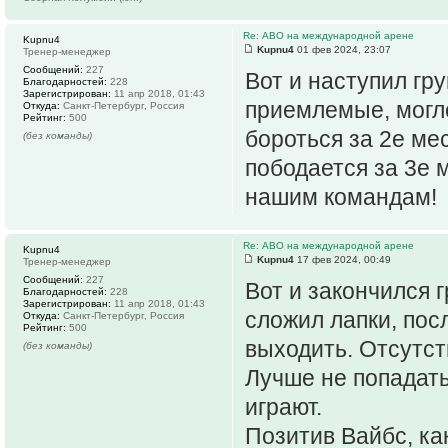
Re: АВО на международной арене
Kupnu4
Kupnu4
01 фев 2024, 23:07
Тренер-менеджер
Сообщений:
227
Вот и наступил гр
Благодарностей:
228
Зарегистрирован:
11 апр 2018, 01:43
приемлемые, могло
Откуда:
Санкт-Петербург, Россия
Рейтинг:
500
бороться за 2е ме
(без команды)
пободается за 3е м
нашим командам!
Re: АВО на международной арене
Kupnu4
Kupnu4
17 фев 2024, 00:49
Тренер-менеджер
Сообщений:
227
Вот и закончился 
Благодарностей:
228
Зарегистрирован:
11 апр 2018, 01:43
сложил лапки, пос
Откуда:
Санкт-Петербург, Россия
Рейтинг:
500
выходить. Отсутст
(без команды)
Лучше не попадать
играют.
Позитив Вайбс, ка