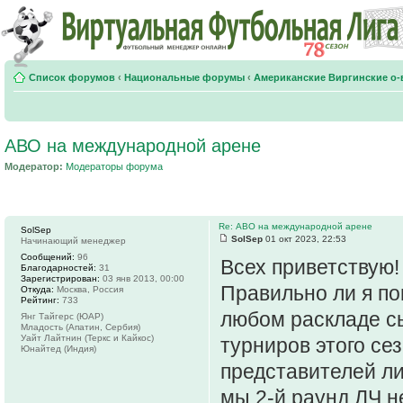
Список форумов
‹
Национальные форумы
‹
Американские Виргинские о-
АВО на международной арене
Модератор:
Модераторы форума
Re: АВО на международной арене
SolSep
SolSep
01 окт 2023, 22:53
Начинающий менеджер
Сообщений:
96
Всех приветствую!
Благодарностей:
31
Зарегистрирован:
03 янв 2013, 00:00
Правильно ли я по
Откуда:
Москва, Россия
Рейтинг:
733
любом раскладе сы
Янг Тайгерс (ЮАР)
Младость (Апатин, Сербия)
Уайт Лайтнин (Теркс и Кайкос)
турниров этого сез
Юнайтед (Индия)
представителей ли
мы 2-й раунд ЛЧ не