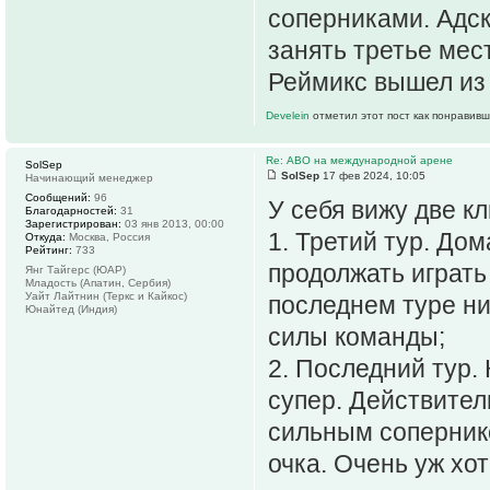
соперниками. Адск
занять третье мест
Реймикс вышел из 
Develein
отметил этот пост как понравивш
Re: АВО на международной арене
SolSep
SolSep
17 фев 2024, 10:05
Начинающий менеджер
Сообщений:
96
У себя вижу две к
Благодарностей:
31
Зарегистрирован:
03 янв 2013, 00:00
1. Третий тур. До
Откуда:
Москва, Россия
Рейтинг:
733
продолжать играть 
Янг Тайгерс (ЮАР)
Младость (Апатин, Сербия)
Уайт Лайтнин (Теркс и Кайкос)
последнем туре ни
Юнайтед (Индия)
силы команды;
2. Последний тур. 
супер. Действитель
сильным сопернико
очка. Очень уж хо