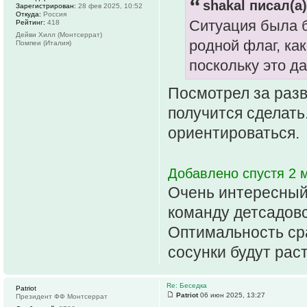
shakal писал(а)
Зарегистрирован:
28 фев 2025, 10:52
Откуда:
Россия
Ситуация была б
Рейтинг:
418
Дейви Хилл (Монтсеррат)
родной флаг, ка
Помпеи (Италия)
поскольку это да
Посмотрел за разв
получится сделать
ориентироваться.
Добавлено спустя 2 
Очень интересный
команду детсадовс
Оптимальность ср
сосунки будут рас
Re: Беседка
Patriot
Patriot
06 июн 2025, 13:27
Президент ФФ Монтсеррат