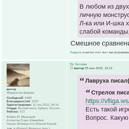
В любом из двух
личную монструо
Л-ка или И-шка 
слабой команды,
Смешное сравнен
Лавруха
отметил этот пост как понравивш
Re: Беседка
вихтор
05 июн 2025, 10:13
Лавруха писал(
вихтор
Стрелок писа
Модератор форума
Сообщений:
9489
https://vfliga
Благодарностей:
1103
Зарегистрирован:
11 сен 2011, 06:14
Есть такой игр
Откуда:
Белореченск, Кубань, Россия
Рейтинг:
572
Вопрос. Какую
Флёри 91 (Франция)
Атлантик Старз (Намибия)
Ульсан Юниверсити (Южная Корея)
зам. в сборной Франции (нац.)