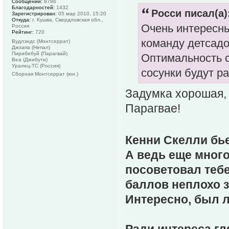
Сообщений:
8786
Благодарностей:
1432
Росси писал(а)
Зарегистрирован:
05 мар 2010, 15:20
Откуда:
г. Кушва, Свердловская обл.,
Очень интересны
Россия
Рейтинг:
720
команду детсадо
Вудлэндс (Монтсеррат)
Джхапа (Непал)
Пирибебуй (Парагвай)
Оптимальность 
Веа (Джибути)
Уралец-ТС (Россия)
сосунки будут р
Сборная Монтсеррат (юн.)
Задумка хорошая, 
Парагвае!
Кенни Скелли бье
А ведь еще много
посоветовал тебе
баллов неплохо з
Интересно, был л