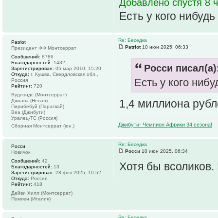
Добавлено спустя 8 ч
Есть у кого нибудь
Re: Беседка
Patriot
Patriot
10 июн 2025, 06:33
Президент ФФ Монтсеррат
Сообщений:
8786
Благодарностей:
1432
Росси писал(а)
Зарегистрирован:
05 мар 2010, 15:20
Откуда:
г. Кушва, Свердловская обл.,
Есть у кого нибу
Россия
Рейтинг:
720
Вудлэндс (Монтсеррат)
1,4 миллиона рубл
Джхапа (Непал)
Пирибебуй (Парагвай)
Веа (Джибути)
Уралец-ТС (Россия)
Джибути- Чемпион Африки 34 сезона!
Сборная Монтсеррат (юн.)
Re: Беседка
Росси
Росси
10 июн 2025, 06:34
Новичок
Сообщений:
42
Хотя бы всоликов.
Благодарностей:
13
Зарегистрирован:
28 фев 2025, 10:52
Откуда:
Россия
Рейтинг:
418
Дейви Хилл (Монтсеррат)
Помпеи (Италия)
Re: Беседка