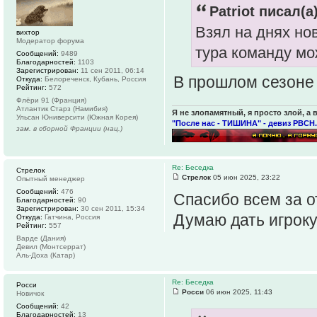
Patriot писал(а)
Взял на днях но
вихтор
Модератор форума
тура команду мо
Сообщений:
9489
Благодарностей:
1103
Зарегистрирован:
11 сен 2011, 06:14
В прошлом сезоне 
Откуда:
Белореченск, Кубань, Россия
Рейтинг:
572
Флёри 91 (Франция)
Атлантик Старз (Намибия)
Я не злопамятный, я просто злой, а 
Ульсан Юниверсити (Южная Корея)
"После нас - ТИШИНА" - девиз РВСН.
зам. в сборной Франции (нац.)
Re: Беседка
Стрелок
Стрелок
05 июн 2025, 23:22
Опытный менеджер
Сообщений:
476
Спасибо всем за о
Благодарностей:
90
Зарегистрирован:
30 сен 2011, 15:34
Думаю дать игроку
Откуда:
Гатчина, Россия
Рейтинг:
557
Варде (Дания)
Девил (Монтсеррат)
Аль-Доха (Катар)
Re: Беседка
Росси
Росси
06 июн 2025, 11:43
Новичок
Сообщений:
42
Благодарностей:
13