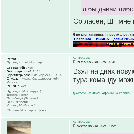
я бы давай либо 
Согласен, Шт мне 
Я не злопамятный, я просто злой, а 
"После нас - ТИШИНА" - девиз РВСН.
Re: Беседка
Patriot
Patriot
05 июн 2025, 20:39
Президент ФФ Монтсеррат
Сообщений:
8786
Взял на днях нову
Благодарностей:
1432
Зарегистрирован:
05 мар 2010, 15:20
тура команду можн
Откуда:
г. Кушва, Свердловская обл.,
Россия
Рейтинг:
720
Вудлэндс (Монтсеррат)
Джибути- Чемпион Африки 34 сезона!
Джхапа (Непал)
Пирибебуй (Парагвай)
Веа (Джибути)
Уралец-ТС (Россия)
Сборная Монтсеррат (юн.)
Re: Беседка
вихтор
05 июн 2025, 21:25