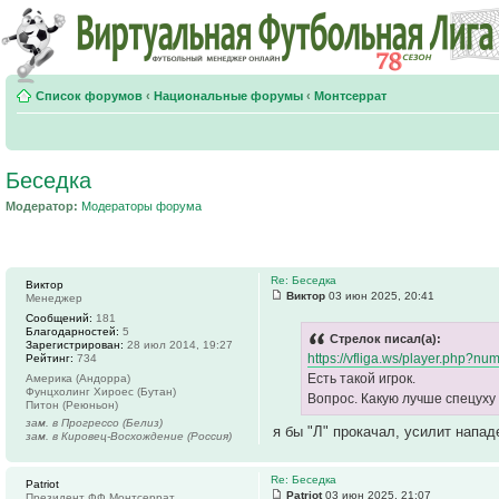
Список форумов
‹
Национальные форумы
‹
Монтсеррат
Беседка
Модератор:
Модераторы форума
Re: Беседка
Виктор
Виктор
03 июн 2025, 20:41
Менеджер
Сообщений:
181
Благодарностей:
5
Стрелок писал(а):
Зарегистрирован:
28 июл 2014, 19:27
https://vfliga.ws/player.php?
Рейтинг:
734
Есть такой игрок.
Америка (Андорра)
Фунцхолинг Хироес (Бутан)
Вопрос. Какую лучше спецуху 
Питон (Реюньон)
зам. в Прогрессо (Белиз)
я бы "Л" прокачал, усилит напад
зам. в Кировец-Восхождение (Россия)
Re: Беседка
Patriot
Patriot
03 июн 2025, 21:07
Президент ФФ Монтсеррат