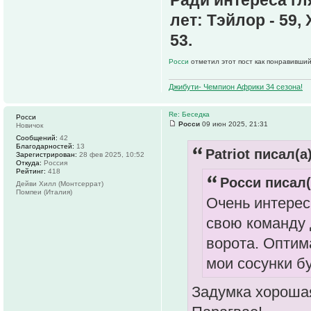
Ради интереса гл
лет: Тэйлор - 59,
53.
Росси
отметил этот пост как понравивший
Джибути- Чемпион Африки 34 сезона!
Re: Беседка
Росси
Росси
09 июн 2025, 21:31
Новичок
Сообщений:
42
Благодарностей:
13
Patriot писал(а)
Зарегистрирован:
28 фев 2025, 10:52
Откуда:
Россия
Рейтинг:
418
Росси писал(
Дейви Хилл (Монтсеррат)
Помпеи (Италия)
Очень интерес
свою команду 
ворота. Оптим
мои сосунки б
Задумка хорошая