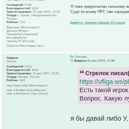
Сообщений:
8786
Я тоже предпочитаю сильному ви
Благодарностей:
1432
Судя по всему ПРС там хорошая.
Зарегистрирован:
05 мар 2010, 15:20
Откуда:
г. Кушва, Свердловская обл.,
Россия
Рейтинг:
720
Джибути- Чемпион Африки 34 сезона!
Вудлэндс (Монтсеррат)
Джхапа (Непал)
Пирибебуй (Парагвай)
Веа (Джибути)
Уралец-ТС (Россия)
Сборная Монтсеррат (юн.)
Re: Беседка
Лавруха
Лавруха
04 июн 2025, 17:58
Знаток
Сообщений:
2314
Благодарностей:
1624
Стрелок писал(
Зарегистрирован:
12 дек 2007, 23:30
Откуда:
Москва, Россия
https://vfliga.w
Рейтинг:
663
Энд Апартхайд (Монтсеррат)
Есть такой игрок
зам. в Космос (Сан-Марино)
зам. в Калдикот Таун (Уэльс)
Вопрос. Какую л
я бы давай либо У,