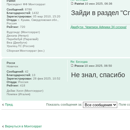
Patriot
Patriot
10 июн 2025, 06:36
Президент ФФ Монтсеррат
Сообщений:
8786
Зайди в раздел "С
Благодарностей:
1432
Зарегистрирован:
05 мар 2010, 15:20
Откуда:
г. Кушва, Свердловская обл.,
Россия
Рейтинг:
720
Джибути- Чемпион Африки 34 сезона!
Вудлэндс (Монтсеррат)
Джхапа (Непал)
Пирибебуй (Парагвай)
Веа (Джибути)
Уралец-ТС (Россия)
Сборная Монтсеррат (юн.)
Re: Беседка
Росси
Росси
10 июн 2025, 06:50
Новичок
Сообщений:
42
Не знал, спасибо
Благодарностей:
13
Зарегистрирован:
28 фев 2025, 10:52
Откуда:
Россия
Рейтинг:
418
Дейви Хилл (Монтсеррат)
Помпеи (Италия)
Пред.
Показать сообщения за:
Поле с
Вернуться в Монтсеррат