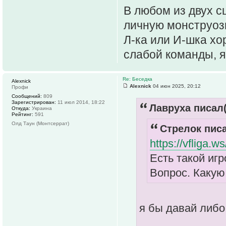
В любом из двух с
личную монструоз
Л-ка или И-шка хо
слабой команды, я
Re: Беседка
Alexnick
Alexnick
04 июн 2025, 20:12
Профи
Сообщений:
809
Зарегистрирован:
11 июл 2014, 18:22
Лавруха писал(
Откуда:
Украина
Рейтинг:
591
Олд Таун (Монтсеррат)
Стрелок писа
https://vfliga
Есть такой игр
Вопрос. Какую
я бы давай либо 