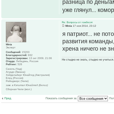
разница по деньгам
уже глянул... комо
Re: Вопросы от гомбесят
Minia
17 ноя 2014, 23:12
я патриот... не пот
развития команды, 
Minia
хрена ничего не зна
Эксперт
Сообщений:
15203
Благодарностей:
932
Зарегистрирован:
13 окт 2009, 21:06
Не стыдно не знать, стыдно не учиться..
Откуда:
Лебедянь, Россия
Рейтинг:
526
Сахель (Чад)
Агуадо (Гвиана)
Хейдельберг Юнайтед (Австралия)
Елец (Россия)
Рейнджерс (Чили)
зам. в Кэпитал Юнайтед (Белиз)
Сборная Чили (мол.)
Пред.
Показать сообщения за:
Пол