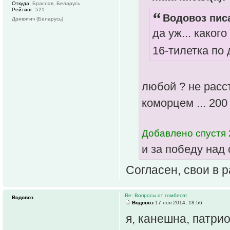
Откуда:
Браслав, Беларусь
Рейтинг:
521
Водовоз писа
Дривятич (Беларусь)
да уж... како
16-тилетка по 
любой ? не расс
коморцем ... 200
Добавлено спустя 
и за победу над
Согласен, свои в р
Re: Вопросы от гомбесят
Водовоз
Водовоз
17 ноя 2014, 18:56
я, канешна, патриот