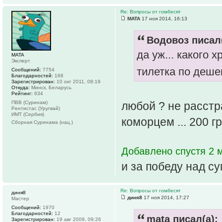
Re: Вопросы от гомбесят
MATA
17 ноя 2014, 16:13
Водовоз писал(
да уж... какого
MATA
Эксперт
тилетка по деше
Сообщений:
7754
Благодарностей:
168
Зарегистрирован:
10 окт 2011, 08:19
Откуда:
Минск, Беларусь
Рейтинг:
634
ПВВ (Суринам)
любой ? не расстр
Рентистас (Уругвай)
ИМТ (Сербия)
коморцем ... 200 г
Сборная Суринама (нац.)
Добавлено спустя 2 м
и за победу над с
Re: Вопросы от гомбесят
диня8
диня8
17 ноя 2014, 17:27
Мастер
Сообщений:
1970
Благодарностей:
12
mata писал(а):
Зарегистрирован:
19 авг 2009, 09:26