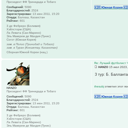
Президент ФФ Тринидада и Тобаго
Сообщений:
5090
🇰🇷 Южная Корея
🇰
Благодарностей:
2524
Зарегистрирован:
13 июн 2011, 15:20
Откуда:
Балхаш, Казахстан
Рейтинг:
601
3 де Фебреро (Боливия)
Хэйлсторм (США)
Ла Левата (Сан-Марино)
Эль Макерем де Махдия (Тунис)
Согот (Южная Корея)
зам. в Полис (Тринидад и Тобаго)
зам. в Туран (Кокшетау, Казахстан)
Сборная Южной Кореи (нац.)
Re: Лучший футболист 
HANZO
15 июл 2023,
3 тур: Б. Балланта
thesubj
отметил этот по
HANZO
Президент ФФ Тринидада и Тобаго
Сообщений:
5090
🇰🇷 Южная Корея
🇰
Благодарностей:
2524
Зарегистрирован:
13 июн 2011, 15:20
Откуда:
Балхаш, Казахстан
Рейтинг:
601
3 де Фебреро (Боливия)
Хэйлсторм (США)
Ла Левата (Сан-Марино)
Эль Макерем де Махдия (Тунис)