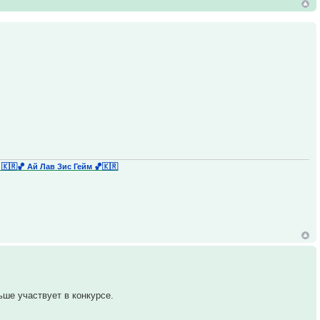
 🇰🇷
🏀 Ай Лав Зис Гейм 🏀🇰🇷
ьше участвует в конкурсе.