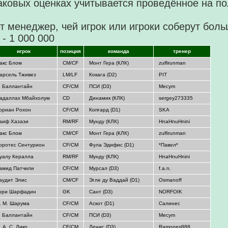
аковых оценках учитывается проведённое на по
т менеджер, чей игрок или игроки соберут бол
 - 1 000 000
игрок
позиция
команда
тренер
акс Блом
CM/CF
Монт Гера (КЛК)
zulfirunman
арсель Тживез
LM/LF
Кокага (D2)
PIT
. Баллантайн
CF/CM
ПСИ (D3)
Mecym
адаллах Мбайхолум
CD
Динамик (КЛК)
sergey273335
ориан Рохон
CF/CM
Копгард (D1)
SKA
аиф Хазази
RM/RF
Мунду (КЛК)
HnaHnuHnini
акс Блом
CM/CF
Монт Гера (КЛК)
zulfirunman
оротес Сентурион
CF/CM
Фула Эдифис (D1)
*Павел*
уалу Кералла
RM/RF
Мунду (КЛК)
HnaHnuHnini
амид Патчили
CF/CM
Мурсал (D3)
f.а.n.
аудит Элис
CM/CF
Эгле ду Ваддай (D1)
Оsmanoff
ори Шарфадин
GK
Сант (D3)
NORFOIK
. М. Шарума
CF/CM
Аскот (D1)
Салинес
. Баллантайн
CF/CM
ПСИ (D3)
Mecym
. А. С. Дико
CF/CM
Денис (D3)
Ramones888