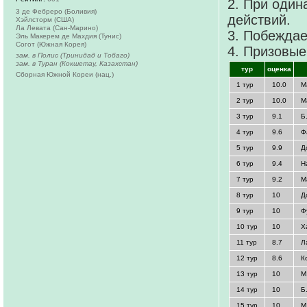
2. При один
3 де Фебреро (Боливия)
действий.
Хэйлсторм (США)
Ла Левата (Сан-Марино)
3. Побеждае
Эль Макерем де Махдия (Тунис)
Согот (Южная Корея)
4. Призовые
зам. в Полис (Тринидад и Тобаго)
зам. в Туран (Кокшетау, Казахстан)
тур
оценка
Сборная Южной Кореи (нац.)
1 тур
10.0
М
2 тур
10.0
М
3 тур
9.1
Б
4 тур
9.6
Ф
5 тур
9.9
Д
6 тур
9.4
Н
7 тур
9.2
М
8 тур
10
Д
9 тур
10
Ф
10 тур
10
Х
11 тур
8.7
Л
12 тур
8.6
К
13 тур
10
М
14 тур
10
Б
15 тур
10
М