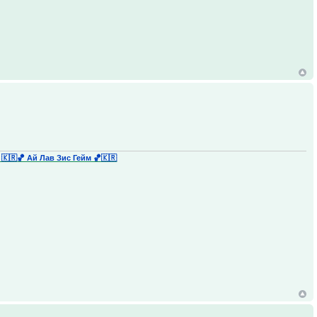
 🇰🇷
🏀 Ай Лав Зис Гейм 🏀🇰🇷