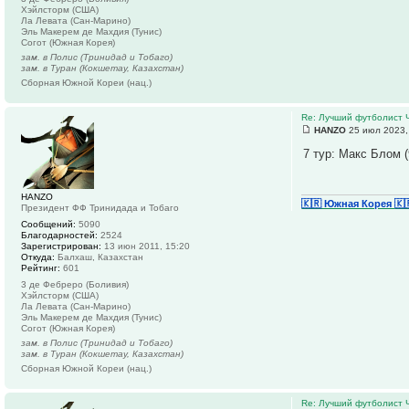
Хэйлсторм (США)
Ла Левата (Сан-Марино)
Эль Макерем де Махдия (Тунис)
Согот (Южная Корея)
зам. в Полис (Тринидад и Тобаго)
зам. в Туран (Кокшетау, Казахстан)
Сборная Южной Кореи (нац.)
Re: Лучший футболист 
HANZO
25 июл 2023,
7 тур: Макс Блом (
HANZO
🇰🇷 Южная Корея
🇰
Президент ФФ Тринидада и Тобаго
Сообщений:
5090
Благодарностей:
2524
Зарегистрирован:
13 июн 2011, 15:20
Откуда:
Балхаш, Казахстан
Рейтинг:
601
3 де Фебреро (Боливия)
Хэйлсторм (США)
Ла Левата (Сан-Марино)
Эль Макерем де Махдия (Тунис)
Согот (Южная Корея)
зам. в Полис (Тринидад и Тобаго)
зам. в Туран (Кокшетау, Казахстан)
Сборная Южной Кореи (нац.)
Re: Лучший футболист 