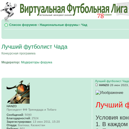
Список форумов
‹
Национальные форумы
‹
Чад
Лучший футболист Чада
Конкурсная программа
Модератор:
Модераторы форума
Лучший футболист Чад
HANZO
26 июн 2023,
Лучший ф
HANZO
Президент ФФ Тринидада и Тобаго
Сообщений:
5090
Условия кон
Благодарностей:
2524
Зарегистрирован:
13 июн 2011, 15:20
1. В каждом
Откуда:
Балхаш, Казахстан
Рейтинг:
601