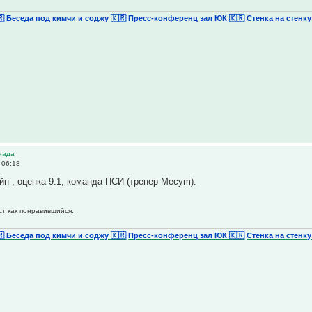
🇷 Беседа под кимчи и соджу 🇰🇷
Пресс-конференц зал ЮК 🇰🇷
Стенка на стенку
Чада
 06:18
йн , оценка 9.1, команда ПСИ (тренер Mecym).
ст как понравившийся.
🇷 Беседа под кимчи и соджу 🇰🇷
Пресс-конференц зал ЮК 🇰🇷
Стенка на стенку