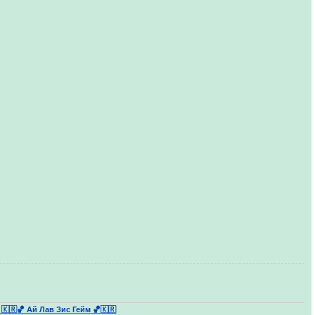
 🇰🇷
🏀 Ай Лав Зис Гейм 🏀🇰🇷