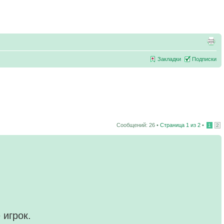
Закладки
Подписки
Сообщений: 26 •
Страница
1
из
2
•
1
2
 игрок.