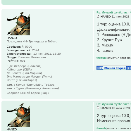
Re: Лучший футболист 
HANZO
11 июл 2023,
1 тур: оценка 10.0
Дисквалификации:
1. Ренессанс (Н`Д
HANZO
2. Круакс Руж
Президент ФФ Тринидада и Тобаго
3. Мирим
Сообщений:
5090
4. Газель
Благодарностей:
2524
Зарегистрирован:
13 июн 2011, 15:20
Откуда:
Балхаш, Казахстан
thesubj
отметил этот по
Рейтинг:
601
3 де Фебреро (Боливия)
🇰🇷 Южная Корея
🇰
Хэйлсторм (США)
Ла Левата (Сан-Марино)
Эль Макерем де Махдия (Тунис)
Согот (Южная Корея)
зам. в Полис (Тринидад и Тобаго)
зам. в Туран (Кокшетау, Казахстан)
Сборная Южной Кореи (нац.)
Re: Лучший футболист 
HANZO
13 июл 2023,
2 тур: оценка 10.0
Изменения правил 
thesubj
отметил этот по
HANZO