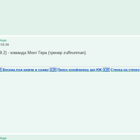
Чада
 03:36
9.2) - команда Монт Гера (тренер zulfirunman).
🇷 Беседа под кимчи и соджу 🇰🇷
Пресс-конференц зал ЮК 🇰🇷
Стенка на стенку
Чада