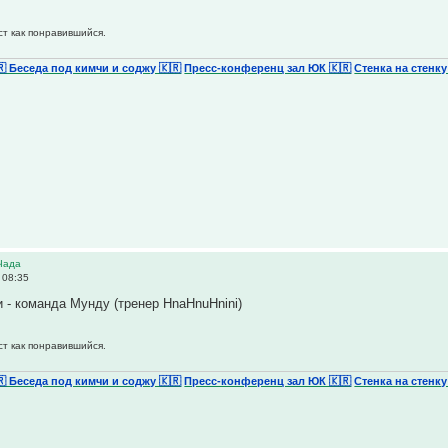
ст как понравившийся.
🇷 Беседа под кимчи и соджу 🇰🇷
Пресс-конференц зал ЮК 🇰🇷
Стенка на стенку
Чада
 08:35
и - команда Мунду (тренер HnaHnuHnini)
ст как понравившийся.
🇷 Беседа под кимчи и соджу 🇰🇷
Пресс-конференц зал ЮК 🇰🇷
Стенка на стенку