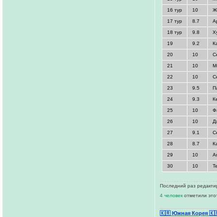
16 тур
10
Ж
17 тур
8.7
А
18 тур
9.8
Х
19
9.2
К
20
10
С
21
10
М
22
10
С
23
9.5
П
24
9.3
К
25
10
Ф
26
10
Д
27
9.1
С
28
8.7
К
29
10
А
30
10
Т
Последний раз редактир
4 человек
отметили это
🇰🇷 Южная Корея
🇰