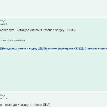
Чада
 10:04
байхолум - команда Динамик (тренер sergey273335).
ст как понравившийся.
🇷 Беседа под кимчи и соджу 🇰🇷
Пресс-конференц зал ЮК 🇰🇷
Стенка на стенку
Чада
 06:23
н - команда Копгард ( тренер SKA).