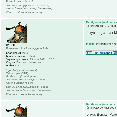
Согот (Южная Корея)
зам. в Полис (Тринидад и Тобаго)
зам. в Туран (Кокшетау, Казахстан)
Сборная Южной Кореи (нац.)
Re: Лучший футболист 
HANZO
18 июл 2023,
4 тур: Фадаллах М
thesubj
отметил этот по
HANZO
Президент ФФ Тринидада и Тобаго
Сообщений:
5090
🇰🇷 Южная Корея
🇰
Благодарностей:
2524
Зарегистрирован:
13 июн 2011, 15:20
Откуда:
Балхаш, Казахстан
Рейтинг:
601
3 де Фебреро (Боливия)
Хэйлсторм (США)
Ла Левата (Сан-Марино)
Эль Макерем де Махдия (Тунис)
Согот (Южная Корея)
зам. в Полис (Тринидад и Тобаго)
зам. в Туран (Кокшетау, Казахстан)
Сборная Южной Кореи (нац.)
Re: Лучший футболист 
HANZO
20 июл 2023,
5 тур: Дориан Рохо