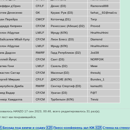
еффри д'Орио
CF/LF
Денис (D3)
Ramones888
ртем Денисенко
GK
Круакс Руж (D3)
farhat__92@mail.ru
уан Перейра
СМ/CF
Котончад (D1)
Тигр
ададур Киприен
CF/СМ
Ренессанс (Абеше) (D2)
Provod
елон Абдулае
LM/LF
Мунду (КЛК)
HnaHnuHnini
байсалем Мбай-Хулу
CF/СМ
Лион Блесс (D3)
Diamond
елон Абдулае
LM/LF
Мунду (КЛК)
HnaHnuHnini
апа Дадсон
RM/RF
Гард Републикэн (D2)
Jod38
еллей Йунус
CF/CM
Сант (D3)
NORFOIK
атма Гони
LM/LF
Сахель (D2)
Мики
жастин Саггар
CF/CM
Масенья (D2)
thesubj
ергей Мякушко
CF/LF
ДЖССИЕ (КЛК)
Bundes_1
акулубела Думба
RM/RF
Сентер Спортиф (D3)
kamaz81
мид Вадар
CF/CM
Ураган (D3)
F@T
енкор Хамдалла
CF/CM
Турбильон (КЛК)
Treviz
овалось HANZO 17 сен 2023, 00:46, всего редактировалось 31 раз(а).
т пост как понравившийся.
🇷 Беседа под кимчи и соджу 🇰🇷
Пресс-конференц зал ЮК 🇰🇷
Стенка на стенку