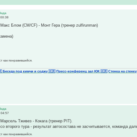
Чада
 00:38
, Макс Блом (CM/CF) - Монт Гера (тренер zulfirunman)
жамена)
ст как понравившийся.
🇷 Беседа под кимчи и соджу 🇰🇷
Пресс-конференц зал ЮК 🇰🇷
Стенка на стенку
Чада
 04:57
, Марсель Тживез - Кокага (тренер PIT).
со второго тура - результат автосостава не засчитывается, команда дал
ст как понравившийся.