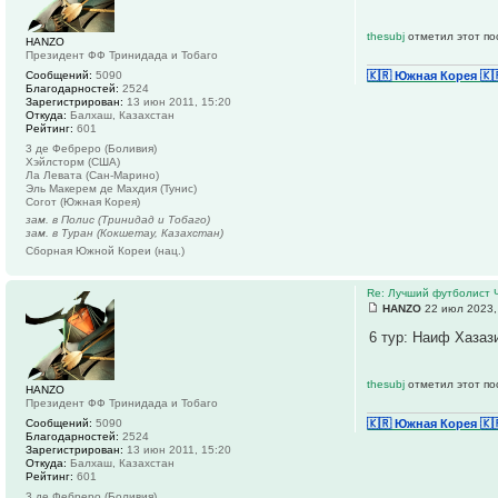
thesubj
отметил этот по
HANZO
Президент ФФ Тринидада и Тобаго
Сообщений:
5090
🇰🇷 Южная Корея
🇰
Благодарностей:
2524
Зарегистрирован:
13 июн 2011, 15:20
Откуда:
Балхаш, Казахстан
Рейтинг:
601
3 де Фебреро (Боливия)
Хэйлсторм (США)
Ла Левата (Сан-Марино)
Эль Макерем де Махдия (Тунис)
Согот (Южная Корея)
зам. в Полис (Тринидад и Тобаго)
зам. в Туран (Кокшетау, Казахстан)
Сборная Южной Кореи (нац.)
Re: Лучший футболист 
HANZO
22 июл 2023,
6 тур: Наиф Хазаз
thesubj
отметил этот по
HANZO
Президент ФФ Тринидада и Тобаго
Сообщений:
5090
🇰🇷 Южная Корея
🇰
Благодарностей:
2524
Зарегистрирован:
13 июн 2011, 15:20
Откуда:
Балхаш, Казахстан
Рейтинг:
601
3 де Фебреро (Боливия)