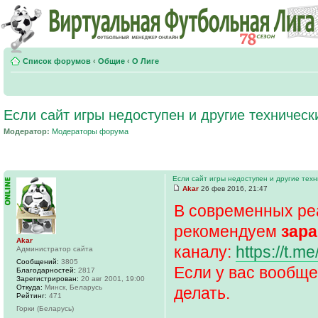
Список форумов
‹
Общие
‹
О Лиге
Если сайт игры недоступен и другие техничес
Модератор:
Модераторы форума
Если сайт игры недоступен и другие тех
Akar
26 фев 2016, 21:47
В современных ре
рекомендуем
зара
Akar
каналу:
https://t.me
Администратор сайта
Сообщений:
3805
Если у вас вообще
Благодарностей:
2817
Зарегистрирован:
20 авг 2001, 19:00
Откуда:
Минск, Беларусь
делать.
Рейтинг:
471
Горки (Беларусь)