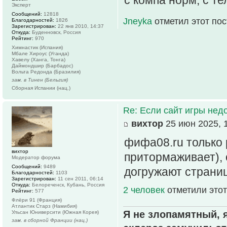
с компа норм, с т
Эксперт
Сообщений:
12818
Jneyka
отметил этот по
Благодарностей:
1826
Зарегистрирован:
22 янв 2010, 14:37
Откуда:
Буденновск, Россия
Рейтинг:
970
Химнастик (Испания)
Мбале Хироус (Уганда)
Хавелу (Ханга, Тонга)
Даймондшир (Барбадос)
Вольта Редонда (Бразилия)
зам. в Тинен (Бельгия)
Сборная Испании (нац.)
Re: Если сайт игры нед
вихтор
25 июн 2025, 
фифа08.ru только 
вихтор
притормаживает), 
Модератор форума
Сообщений:
9489
догружают страниц
Благодарностей:
1103
Зарегистрирован:
11 сен 2011, 06:14
Откуда:
Белореченск, Кубань, Россия
2 человек
отметили этот
Рейтинг:
577
Флёри 91 (Франция)
Атлантик Старз (Намибия)
Я не злопамятный, я
Ульсан Юниверсити (Южная Корея)
зам. в сборной Франции (нац.)