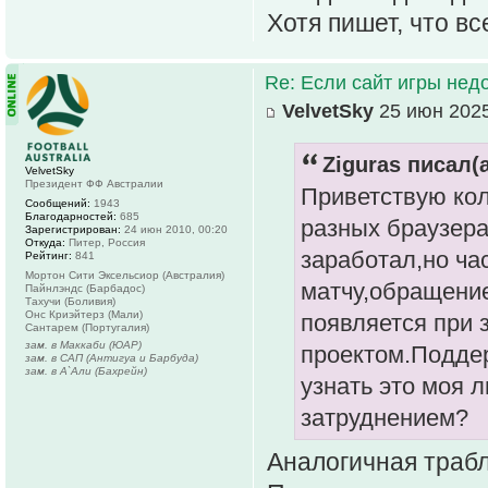
Хотя пишет, что вс
Re: Если сайт игры нед
VelvetSky
25 июн 2025
Ziguras писал(а
VelvetSky
Президент ФФ Австралии
Приветствую кол
Сообщений:
1943
Благодарностей:
685
разных браузера
Зарегистрирован:
24 июн 2010, 00:20
Откуда:
Питер, Россия
заработал,но ча
Рейтинг:
841
Мортон Сити Эксельсиор (Австралия)
матчу,обращение
Пайнлэндс (Барбадос)
Тахучи (Боливия)
Онс Криэйтерз (Мали)
появляется при 
Сантарем (Португалия)
зам. в Маккаби (ЮАР)
проектом.Поддер
зам. в САП (Антигуа и Барбуда)
зам. в А`Али (Бахрейн)
узнать это моя 
затруднением?
Аналогичная трабла