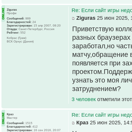
Re: Если сайт игры нед
Ziguras
Профи
Ziguras
25 июн 2025, 
Сообщений:
989
Благодарностей:
24
Зарегистрирован:
15 апр 2007, 08:20
Приветствую колле
Откуда:
Санкт-Петербург, Россия
Рейтинг:
552
разных браузерах 
Кобрас (Гуам)
ВСК Орхус (Дания)
заработал,но час
матчу,обращение 
появляется при за
проектом.Поддержк
узнать это моя ли
затруднением?
3 человек
отметили этот
Re: Если сайт игры нед
Краз
Мастер
Краз
25 июн 2025, 14:
Сообщений:
1515
Благодарностей:
412
Зарегистрирован:
16 сен 2016, 20:07