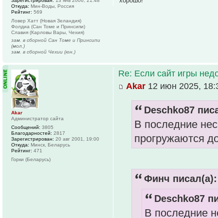
хорошо!
Зарегистрирован:
13 янв 2006, 21:48
Откуда:
Мин-Воды, Россия
Рейтинг:
569
Ловер Хатт (Новая Зеландия)
Фолдиа (Сан Томе и Принсипи)
Славия (Карловы Вары, Чехия)
зам. в сборной Сан Томе и Принсипи
(мол.)
зам. в сборной Чехии (юн.)
Re: Если сайт игры нед
Akar
12 июн 2025, 18:
Deschko87 писа
Akar
Администратор сайта
В последние нес
Сообщений:
3805
Благодарностей:
2817
прогружаются до 
Зарегистрирован:
20 авг 2001, 19:00
Откуда:
Минск, Беларусь
Рейтинг:
471
Горки (Беларусь)
Финч писал(а):
Deschko87 пи
В последние н