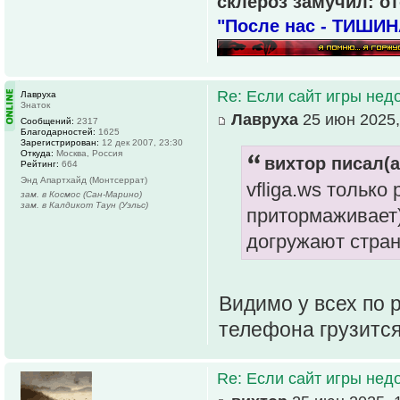
склероз замучил: от
"После нас - ТИШИН
Re: Если сайт игры нед
Лавруха
Знаток
Лавруха
25 июн 2025,
Сообщений:
2317
Благодарностей:
1625
Зарегистрирован:
12 дек 2007, 23:30
Откуда:
Москва, Россия
вихтор писал(а
Рейтинг:
664
Энд Апартхайд (Монтсеррат)
vfliga.ws только
зам. в Космос (Сан-Марино)
зам. в Калдикот Таун (Уэльс)
притормаживает)
догружают стран
Видимо у всех по р
телефона грузится
Re: Если сайт игры нед