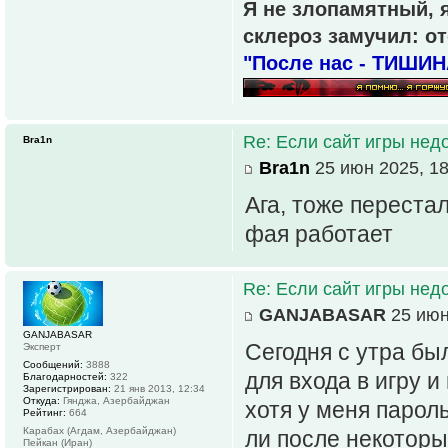
Я не злопамятный, я
склероз замучил: от
"После нас - ТИШИН
Re: Если сайт игры нед
Bra1n
Bra1n
25 июн 2025, 18
Ага, тоже переста
фая работает
Re: Если сайт игры нед
GANJABASAR
25 июн
GANJABASAR
Сегодня с утра бы
Эксперт
Сообщений:
3888
для входа в игру 
Благодарностей:
322
Зарегистрирован:
21 янв 2013, 12:34
Откуда:
Гянджа, Азербайджан
хотя у меня парол
Рейтинг:
664
Карабах (Агдам, Азербайджан)
ли после некоторы
Пейкан (Иран)