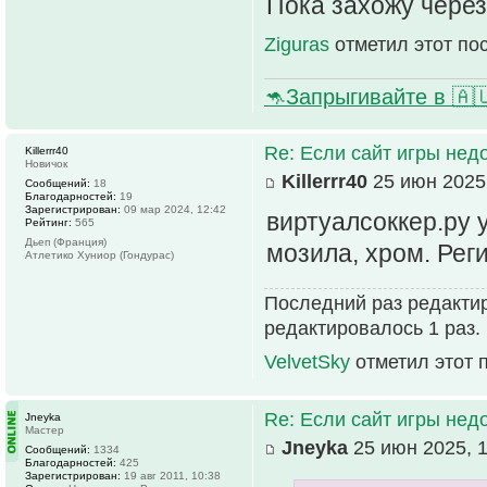
Пока захожу через 
Ziguras
отметил этот по
🦘Запрыгивайте в 🇦
Re: Если сайт игры нед
Killerrr40
Новичок
Killerrr40
25 июн 2025,
Сообщений:
18
Благодарностей:
19
Зарегистрирован:
09 мар 2024, 12:42
виртуалсоккер.ру 
Рейтинг:
565
Дьеп (Франция)
мозила, хром. Рег
Атлетико Хуниор (Гондурас)
Последний раз редактиро
редактировалось 1 раз.
VelvetSky
отметил этот 
Re: Если сайт игры нед
Jneyka
Мастер
Jneyka
25 июн 2025, 1
Сообщений:
1334
Благодарностей:
425
Зарегистрирован:
19 авг 2011, 10:38