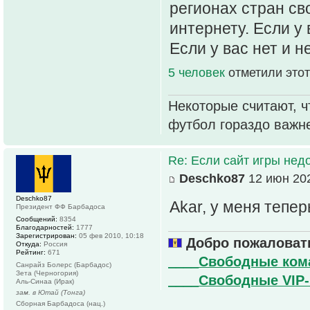
регионах стран св
интернету. Если у
Если у вас нет и н
5 человек
отметили этот
Некоторые считают, ч
футбол гораздо важн
Re: Если сайт игры нед
Deschko87
12 июн 202
Deschko87
Akar, у меня тепе
Президент ФФ Барбадоса
Сообщений:
8354
Благодарностей:
1777
Зарегистрирован:
05 фев 2010, 10:18
Добро пожаловать
Откуда:
Россия
Рейтинг:
671
____Свободные ко
Санрайз Болерс (Барбадос)
Зета (Черногория)
____Свободные VIP
Аль-Синаа (Ирак)
зам. в Ютай (Тонга)
Сборная Барбадоса (нац.)