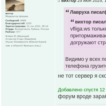
вихтор
25 июн 2025, 
Лавруха писал(
вихтор
Модератор форума
Сообщений:
9489
вихтор писал
Благодарностей:
1103
Зарегистрирован:
11 сен 2011, 06:14
vfliga.ws толь
Откуда:
Белореченск, Кубань, Россия
Рейтинг:
577
притормаживает
Флёри 91 (Франция)
Атлантик Старз (Намибия)
догружают стр
Ульсан Юниверсити (Южная Корея)
зам. в сборной Франции (нац.)
Видимо у всех по
телефона грузит
не тот сервер я ск
Добавлено спустя 12 
форум вроде зараб