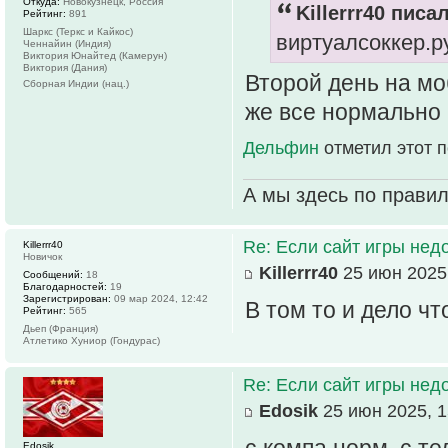
Откуда:
Новокузнецк, Россия
Killerrr40 писал
Рейтинг:
891
Шаркс (Теркс и Кайкос)
виртуалсоккер.р
Ченнайин (Индия)
Виктория Юнайтед (Камерун)
Виктория (Дания)
Второй день на мо
Сборная Индии (нац.)
же все нормально
Дельфин
отметил этот 
А мы здесь по прави
Re: Если сайт игры нед
Killerrr40
Новичок
Killerrr40
25 июн 2025,
Сообщений:
18
Благодарностей:
19
Зарегистрирован:
09 мар 2024, 12:42
В том то и дело чт
Рейтинг:
565
Дьеп (Франция)
Атлетико Хуниор (Гондурас)
Re: Если сайт игры нед
Edosik
25 июн 2025, 1
Edosik