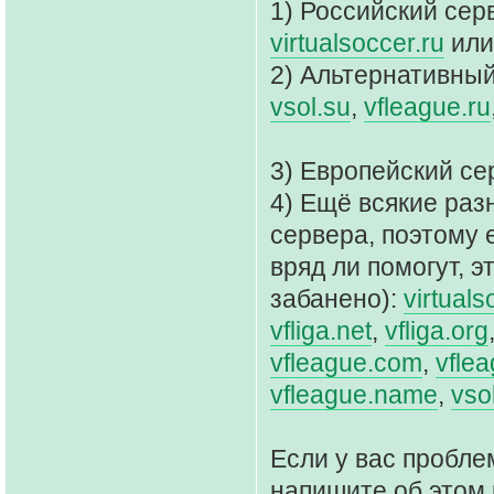
1) Российский сер
virtualsoccer.ru
ил
2) Альтернативный
vsol.su
,
vfleague.ru
3) Европейский се
4) Ещё всякие раз
сервера, поэтому 
вряд ли помогут, э
забанено):
virtuals
vfliga.net
,
vfliga.org
vfleague.com
,
vflea
vfleague.name
,
vso
Если у вас пробле
напишите об этом