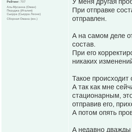
У меня другая про
Рейтинг:
707
Аль-Мусанна (Оман)
При отправке сост
Перуджа (Италия)
Сьерра (Сьерра Леоне)
отправлен.
Сборная Омана (юн.)
А на самом деле 
состав.
При его корректиро
никаких изменений
Такое происходит 
А так как мне сей
стационарным, это
отправив его, при
А потом опять про
А недавно дважды 